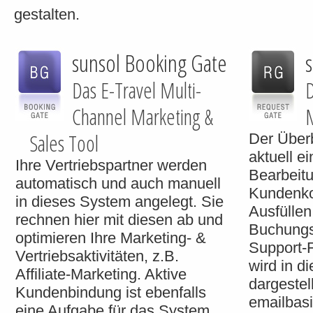
gestalten.
sunsol Booking Gate
Das E-Travel Multi-
D
Channel Marketing &
Sales Tool
Der Überb
aktuell e
Ihre Vertriebspartner werden
Bearbeitu
automatisch und auch manuell
Kundenko
in dieses System angelegt. Sie
Ausfüllen
rechnen hier mit diesen ab und
Buchungs
optimieren Ihre Marketing- &
Support-F
Vertriebsaktivitäten, z.B.
wird in 
Affiliate-Marketing. Aktive
dargestell
Kundenbindung ist ebenfalls
emailbas
eine Aufgabe für das System,