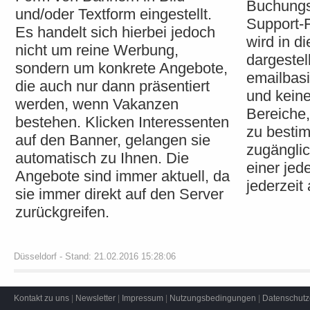
Buchungs
und/oder Textform eingestellt.
Support-F
Es handelt sich hierbei jedoch
wird in 
nicht um reine Werbung,
dargestell
sondern um konkrete Angebote,
emailbas
die auch nur dann präsentiert
und keine
werden, wenn Vakanzen
Bereiche,
bestehen. Klicken Interessenten
zu besti
auf den Banner, gelangen sie
zugänglic
automatisch zu Ihnen. Die
einer jed
Angebote sind immer aktuell, da
jederzeit
sie immer direkt auf den Server
zurückgreifen.
Düsseldorf - Stand: 21.02.2016 15:28:06
Kontakt zu uns
|
Newsletter
|
Impressum
|
Nutzungsbedingungen
|
Datenschutz