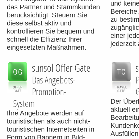
und keine
das Partner und Stammkunden
Bereiche,
berücksichtigt. Steuern Sie
zu besti
diese selbst aktiv und
zugänglic
kontrollieren Sie bequem und
einer jed
schnell die Effizienz Ihrer
jederzeit
eingesetzten Maßnahmen.
sunsol Offer Gate
s
Das Angebots-
P
Promotion-
G
System
Der Überb
aktuell e
Ihre Angebote werden auf
Bearbeitu
touristischen als auch nicht-
Kundenko
touristischen Internetseiten in
Ausfüllen
Form von Bannern in Bild-